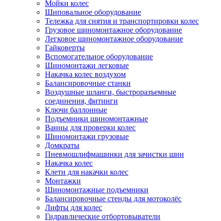
Мойки колес
Шиповальное оборудование
Тележка для снятия и транспортировки колес
Грузовое шиномонтажное оборудование
Легковое шиномонтажное оборудование
Гайковерты
Вспомогательное оборудование
Шиномонтажи легковые
Накачка колес воздухом
Балансировочные станки
Воздушные шланги, быстроразъемные
соединения, фитинги
Ключи баллонные
Подъемники шиномонтажные
Ванны для проверки колес
Шиномонтажи грузовые
Домкраты
Пневмошлифмашинки для зачистки шин
Накачка колес
Клети для накачки колес
Монтажки
Шиномонтажные подъемники
Балансировочные стенды для мотоколёс
Лифты для колес
Гидравлические отбортовыватели