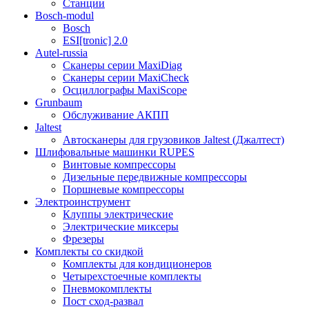
Станции
Bosch-modul
Bosch
ESI[tronic] 2.0
Autel-russia
Сканеры серии MaxiDiag
Сканеры серии MaxiCheck
Осциллографы MaxiScope
Grunbaum
Обслуживание АКПП
Jaltest
Автосканеры для грузовиков Jaltest (Джалтест)
Шлифовальные машинки RUPES
Винтовые компрессоры
Дизельные передвижные компрессоры
Поршневые компрессоры
Электроинструмент
Клуппы электрические
Электрические миксеры
Фрезеры
Комплекты со скидкой
Комплекты для кондиционеров
Четырехстоечные комплекты
Пневмокомплекты
Пост сход-развал