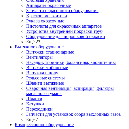
Системы хранения
Аппараты окрасочные
Запчасти окрасочного оборудования
Краскоизмельчители
Рукава окрасочные
Пистолеты для окрасочных аппаратов
Устройства внутренней покраски труб
Оборудование для порошковой окраски
Ещё 23
Вытяжное оборудование
Вытяжки стационарные
Вентиляторы
Насадки, тройники, балансиры, кронштейны
Вытяжки мобильные
Вытяжка в полу
Рельсовые системы
Шланги вытяжные
Сварочная вентиляция, аспирация, фильтры
масляного тумана
Шланги
Катушки
Переходники
Запчасти для установок сбора выхлопных газов
Ещё 7
Компрессорное оборудование