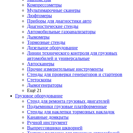
Компрессометры
Мультимарочные сканеры
Люфтомеры
Приборы для диагностики авто
Диагностические стенды
Автомобильные газоанализаторы
Дымомеры
Тормозные стенды
Дизельное оборудование
Линии технического контроля для грузовых
автомобилей и универсальные
Автосканеры
Прочие измерительные инструменты
Стенды для проверки генераторов и стартеров
Стетоскопы
Дымогенераторы
Ещё 21
Грузовое оборудование
Стенд для ремонта грузовых двигателей
Подъемники грузовые платформенные
Стенды для наклепки тормозных накладок
Канавные домкраты
Ручной инструмент
Выпрессовщики шкворней