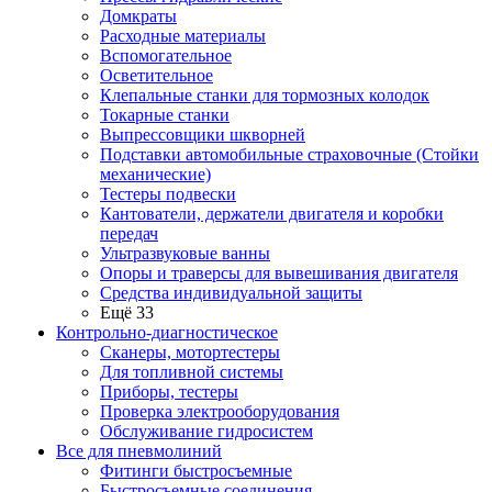
Домкраты
Расходные материалы
Вспомогательное
Осветительное
Клепальные станки для тормозных колодок
Токарные станки
Выпрессовщики шкворней
Подставки автомобильные страховочные (Стойки
механические)
Тестеры подвески
Кантователи, держатели двигателя и коробки
передач
Ультразвуковые ванны
Опоры и траверсы для вывешивания двигателя
Средства индивидуальной защиты
Ещё 33
Контрольно-диагностическое
Сканеры, мотортестеры
Для топливной системы
Приборы, тестеры
Проверка электрооборудования
Обслуживание гидросистем
Все для пневмолиний
Фитинги быстросъемные
Быстросъемные соединения