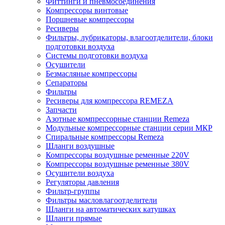
Фиттинги и пневмосоединения
Компрессоры винтовые
Поршневые компрессоры
Ресиверы
Фильтры, лубрикаторы, влагоотделители, блоки
подготовки воздуха
Системы подготовки воздуха
Осушители
Безмасляные компрессоры
Сепараторы
Фильтры
Ресиверы для компрессора REMEZA
Запчасти
Азотные компрессорные станции Remeza
Модульные компрессорные станции серии МКР
Спиральные компрессоры Remeza
Шланги воздушные
Компрессоры воздушные ременные 220V
Компрессоры воздушные ременные 380V
Осушители воздуха
Регуляторы давления
Фильтр-группы
Фильтры масловлагоотделители
Шланги на автоматических катушках
Шланги прямые