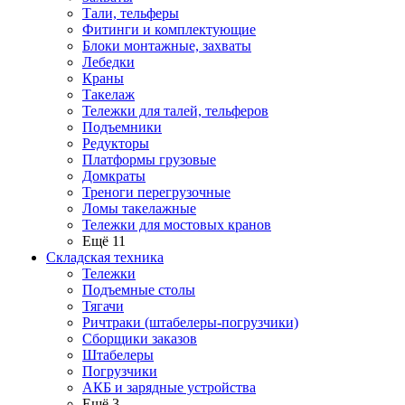
Тали, тельферы
Фитинги и комплектующие
Блоки монтажные, захваты
Лебедки
Краны
Такелаж
Тележки для талей, тельферов
Подъемники
Редукторы
Платформы грузовые
Домкраты
Треноги перегрузочные
Ломы такелажные
Тележки для мостовых кранов
Ещё 11
Складская техника
Тележки
Подъемные столы
Тягачи
Ричтраки (штабелеры-погрузчики)
Сборщики заказов
Штабелеры
Погрузчики
АКБ и зарядные устройства
Ещё 3