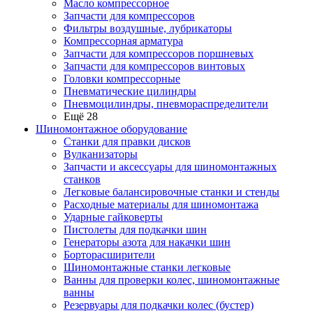
Масло компрессорное
Запчасти для компрессоров
Фильтры воздушные, лубрикаторы
Компрессорная арматура
Запчасти для компрессоров поршневых
Запчасти для компрессоров винтовых
Головки компрессорные
Пневматические цилиндры
Пневмоцилиндры, пневмораспределители
Ещё 28
Шиномонтажное оборудование
Станки для правки дисков
Вулканизаторы
Запчасти и аксессуары для шиномонтажных
станков
Легковые балансировочные станки и стенды
Расходные материалы для шиномонтажа
Ударные гайковерты
Пистолеты для подкачки шин
Генераторы азота для накачки шин
Борторасширители
Шиномонтажные станки легковые
Ванны для проверки колес, шиномонтажные
ванны
Резервуары для подкачки колес (бустер)