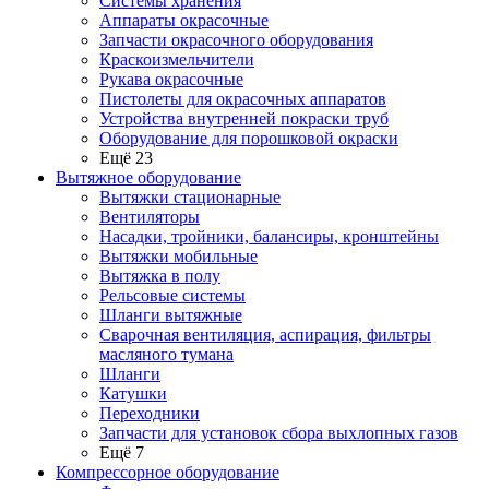
Системы хранения
Аппараты окрасочные
Запчасти окрасочного оборудования
Краскоизмельчители
Рукава окрасочные
Пистолеты для окрасочных аппаратов
Устройства внутренней покраски труб
Оборудование для порошковой окраски
Ещё 23
Вытяжное оборудование
Вытяжки стационарные
Вентиляторы
Насадки, тройники, балансиры, кронштейны
Вытяжки мобильные
Вытяжка в полу
Рельсовые системы
Шланги вытяжные
Сварочная вентиляция, аспирация, фильтры
масляного тумана
Шланги
Катушки
Переходники
Запчасти для установок сбора выхлопных газов
Ещё 7
Компрессорное оборудование