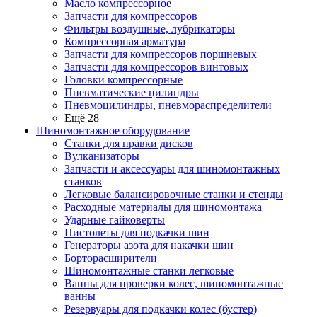
Масло компрессорное
Запчасти для компрессоров
Фильтры воздушные, лубрикаторы
Компрессорная арматура
Запчасти для компрессоров поршневых
Запчасти для компрессоров винтовых
Головки компрессорные
Пневматические цилиндры
Пневмоцилиндры, пневмораспределители
Ещё 28
Шиномонтажное оборудование
Станки для правки дисков
Вулканизаторы
Запчасти и аксессуары для шиномонтажных
станков
Легковые балансировочные станки и стенды
Расходные материалы для шиномонтажа
Ударные гайковерты
Пистолеты для подкачки шин
Генераторы азота для накачки шин
Борторасширители
Шиномонтажные станки легковые
Ванны для проверки колес, шиномонтажные
ванны
Резервуары для подкачки колес (бустер)