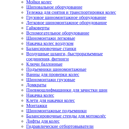
Мойки колес
Шиповальное оборудование
Тележка для снятия и транспортировки колес
Грузовое шиномонтажное оборудование
Легковое шиномонтажное оборудование
Гайковерты
Вспомогательное оборудование
Шиномонтажи легковые
Накачка колес воздухом
Балансировочные станки
Воздушные шланги, быстроразъемные
соединения, фитинги
Ключи баллонные
Подъемники шиномонтажные
Ванны для проверки колес
Шиномонтажи грузовые
Домкраты
Пневмошлифмашинки для зачистки шин
Накачка колес
Клети для накачки колес
Монтажки
Шиномонтажные подъемники
Балансировочные стенды для мотоколёс
Лифты для колес
Гидравлические отбортовыватели