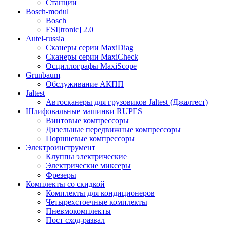
Станции
Bosch-modul
Bosch
ESI[tronic] 2.0
Autel-russia
Сканеры серии MaxiDiag
Сканеры серии MaxiCheck
Осциллографы MaxiScope
Grunbaum
Обслуживание АКПП
Jaltest
Автосканеры для грузовиков Jaltest (Джалтест)
Шлифовальные машинки RUPES
Винтовые компрессоры
Дизельные передвижные компрессоры
Поршневые компрессоры
Электроинструмент
Клуппы электрические
Электрические миксеры
Фрезеры
Комплекты со скидкой
Комплекты для кондиционеров
Четырехстоечные комплекты
Пневмокомплекты
Пост сход-развал