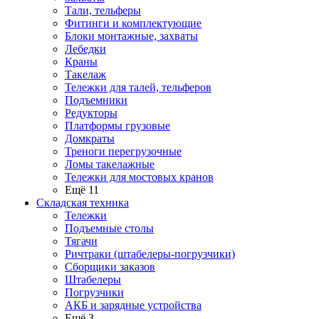
Тали, тельферы
Фитинги и комплектующие
Блоки монтажные, захваты
Лебедки
Краны
Такелаж
Тележки для талей, тельферов
Подъемники
Редукторы
Платформы грузовые
Домкраты
Треноги перегрузочные
Ломы такелажные
Тележки для мостовых кранов
Ещё 11
Складская техника
Тележки
Подъемные столы
Тягачи
Ричтраки (штабелеры-погрузчики)
Сборщики заказов
Штабелеры
Погрузчики
АКБ и зарядные устройства
Ещё 3