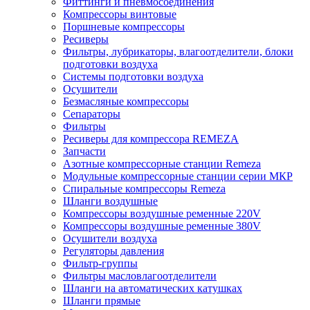
Фиттинги и пневмосоединения
Компрессоры винтовые
Поршневые компрессоры
Ресиверы
Фильтры, лубрикаторы, влагоотделители, блоки
подготовки воздуха
Системы подготовки воздуха
Осушители
Безмасляные компрессоры
Сепараторы
Фильтры
Ресиверы для компрессора REMEZA
Запчасти
Азотные компрессорные станции Remeza
Модульные компрессорные станции серии МКР
Спиральные компрессоры Remeza
Шланги воздушные
Компрессоры воздушные ременные 220V
Компрессоры воздушные ременные 380V
Осушители воздуха
Регуляторы давления
Фильтр-группы
Фильтры масловлагоотделители
Шланги на автоматических катушках
Шланги прямые