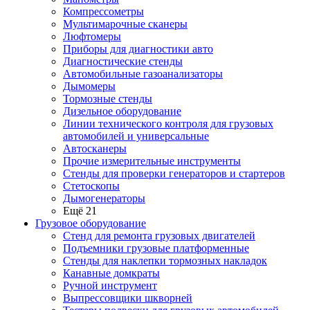
Компрессометры
Мультимарочные сканеры
Люфтомеры
Приборы для диагностики авто
Диагностические стенды
Автомобильные газоанализаторы
Дымомеры
Тормозные стенды
Дизельное оборудование
Линии технического контроля для грузовых
автомобилей и универсальные
Автосканеры
Прочие измерительные инструменты
Стенды для проверки генераторов и стартеров
Стетоскопы
Дымогенераторы
Ещё 21
Грузовое оборудование
Стенд для ремонта грузовых двигателей
Подъемники грузовые платформенные
Стенды для наклепки тормозных накладок
Канавные домкраты
Ручной инструмент
Выпрессовщики шкворней