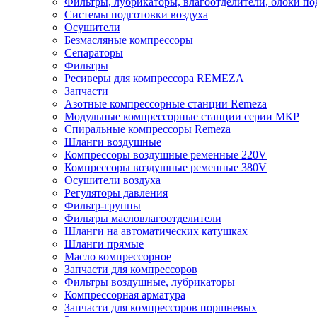
Фильтры, лубрикаторы, влагоотделители, блоки по
Системы подготовки воздуха
Осушители
Безмасляные компрессоры
Сепараторы
Фильтры
Ресиверы для компрессора REMEZA
Запчасти
Азотные компрессорные станции Remeza
Модульные компрессорные станции серии МКР
Спиральные компрессоры Remeza
Шланги воздушные
Компрессоры воздушные ременные 220V
Компрессоры воздушные ременные 380V
Осушители воздуха
Регуляторы давления
Фильтр-группы
Фильтры масловлагоотделители
Шланги на автоматических катушках
Шланги прямые
Масло компрессорное
Запчасти для компрессоров
Фильтры воздушные, лубрикаторы
Компрессорная арматура
Запчасти для компрессоров поршневых