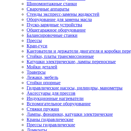
Шиномонтажные станки
Сварочные аппараты
Стенды экспресс-замены жидкостей
Оборудование для замены масла
Пуско-зарядные устройства
Общегаражное оборудование
Балансировочные станки
Прессы
Кран-гуси
Кантователи и держатели двигателя и коробки пере
Стойки, платы трансмиссионные
Катушки электрические, лампы переносные
Мойки деталей
Траверсы
Лежаки, мебель
Стойки опорные
Гидравлические насосы, цилиндры, манометры
Аксессуары для прессов
Индукционные нагреватели
Вспомогательное оборудование
Стяжки пружин
Лампы, фонарики, катушки электрические
Краны гидравлические
Прессы гидравлические
Домкраты