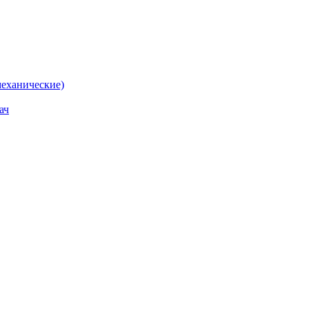
еханические)
ач