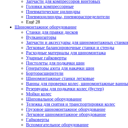
Запчасти для компрессоров винтовых
Головки компрессорные
Пневматические цилиндры
Пневмоцилиндры, пневмораспределители
Ещё 28
Шиномонтажное оборудование
Станки для правки дисков
Вулканизаторы
Запчасти и аксессуары для шиномонтажных станко
Легковые балансировочные станки и стенды
Расходные материалы для шиномонтажа
Ударные гайковерты
Пистолеты для подкачки шин
Генераторы азота для накачки шин
Борторасширители
Шиномонтажные станки легковые
Ванны для проверки колес, шиномонтажные ванны
Резервуары для подкачки колес (бустер)
Мойки колес
Шиповальное оборудование
Тележка для снятия и транспортировки колес
Грузовое шиномонтажное оборудование
Легковое шиномонтажное оборудование
Гайковерты
Вспомогательное оборудование