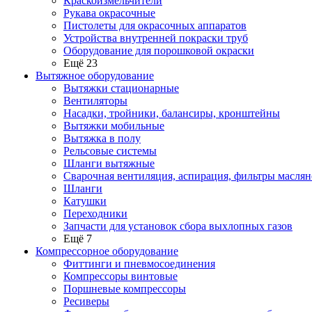
Краскоизмельчители
Рукава окрасочные
Пистолеты для окрасочных аппаратов
Устройства внутренней покраски труб
Оборудование для порошковой окраски
Ещё 23
Вытяжное оборудование
Вытяжки стационарные
Вентиляторы
Насадки, тройники, балансиры, кронштейны
Вытяжки мобильные
Вытяжка в полу
Рельсовые системы
Шланги вытяжные
Сварочная вентиляция, аспирация, фильтры маслян
Шланги
Катушки
Переходники
Запчасти для установок сбора выхлопных газов
Ещё 7
Компрессорное оборудование
Фиттинги и пневмосоединения
Компрессоры винтовые
Поршневые компрессоры
Ресиверы