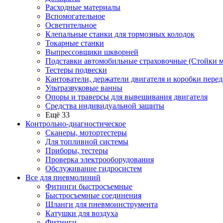
Расходные материалы
Вспомогательное
Осветительное
Клепальные станки для тормозных колодок
Токарные станки
Выпрессовщики шкворней
Подставки автомобильные страховочные (Стойки м
Тестеры подвески
Кантователи, держатели двигателя и коробки перед
Ультразвуковые ванны
Опоры и траверсы для вывешивания двигателя
Средства индивидуальной защиты
Ещё 33
Контрольно-диагностическое
Сканеры, мотортестеры
Для топливной системы
Приборы, тестеры
Проверка электрооборудования
Обслуживание гидросистем
Все для пневмолиний
Фитинги быстросъемные
Быстросъемные соединения
Шланги для пневмоинструмента
Катушки для воздуха
Фитинги