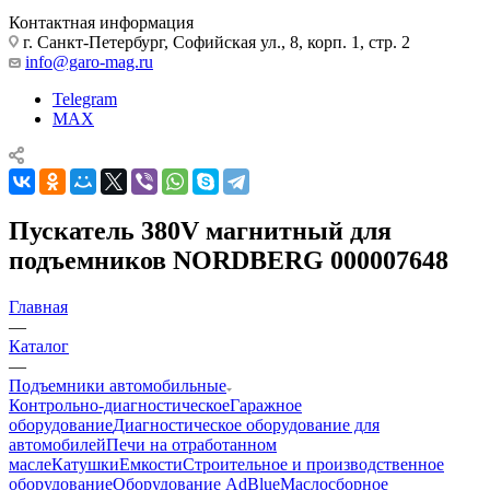
Контактная информация
г. Санкт-Петербург, Софийская ул., 8, корп. 1, стр. 2
info@garo-mag.ru
Telegram
MAX
Пускатель 380V магнитный для
подъемников NORDBERG 000007648
Главная
—
Каталог
—
Подъемники автомобильные
Контрольно-диагностическое
Гаражное
оборудование
Диагностическое оборудование для
автомобилей
Печи на отработанном
масле
Катушки
Емкости
Строительное и производственное
оборудование
Оборудование AdBlue
Маслосборное