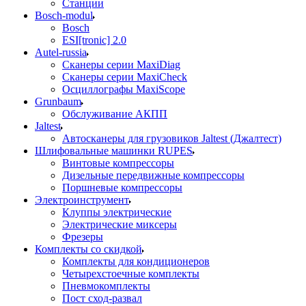
Станции
Bosch-modul
Bosch
ESI[tronic] 2.0
Autel-russia
Сканеры серии MaxiDiag
Сканеры серии MaxiCheck
Осциллографы MaxiScope
Grunbaum
Обслуживание АКПП
Jaltest
Автосканеры для грузовиков Jaltest (Джалтест)
Шлифовальные машинки RUPES
Винтовые компрессоры
Дизельные передвижные компрессоры
Поршневые компрессоры
Электроинструмент
Клуппы электрические
Электрические миксеры
Фрезеры
Комплекты со скидкой
Комплекты для кондиционеров
Четырехстоечные комплекты
Пневмокомплекты
Пост сход-развал