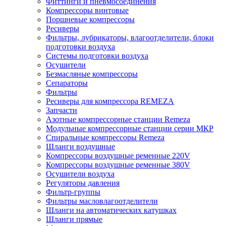
Фиттинги и пневмосоединения
Компрессоры винтовые
Поршневые компрессоры
Ресиверы
Фильтры, лубрикаторы, влагоотделители, блоки
подготовки воздуха
Системы подготовки воздуха
Осушители
Безмасляные компрессоры
Сепараторы
Фильтры
Ресиверы для компрессора REMEZA
Запчасти
Азотные компрессорные станции Remeza
Модульные компрессорные станции серии МКР
Спиральные компрессоры Remeza
Шланги воздушные
Компрессоры воздушные ременные 220V
Компрессоры воздушные ременные 380V
Осушители воздуха
Регуляторы давления
Фильтр-группы
Фильтры масловлагоотделители
Шланги на автоматических катушках
Шланги прямые