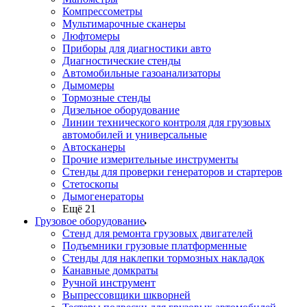
Компрессометры
Мультимарочные сканеры
Люфтомеры
Приборы для диагностики авто
Диагностические стенды
Автомобильные газоанализаторы
Дымомеры
Тормозные стенды
Дизельное оборудование
Линии технического контроля для грузовых
автомобилей и универсальные
Автосканеры
Прочие измерительные инструменты
Стенды для проверки генераторов и стартеров
Стетоскопы
Дымогенераторы
Ещё 21
Грузовое оборудование
Стенд для ремонта грузовых двигателей
Подъемники грузовые платформенные
Стенды для наклепки тормозных накладок
Канавные домкраты
Ручной инструмент
Выпрессовщики шкворней