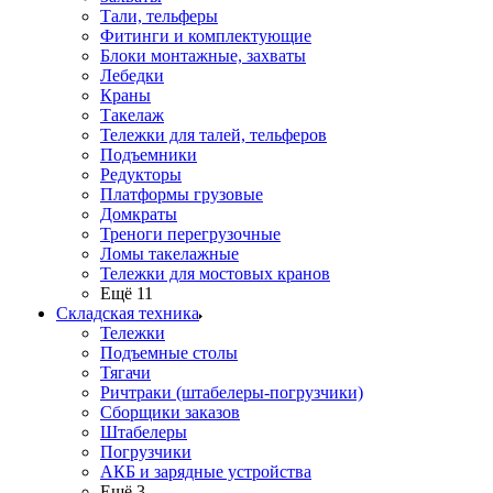
Тали, тельферы
Фитинги и комплектующие
Блоки монтажные, захваты
Лебедки
Краны
Такелаж
Тележки для талей, тельферов
Подъемники
Редукторы
Платформы грузовые
Домкраты
Треноги перегрузочные
Ломы такелажные
Тележки для мостовых кранов
Ещё 11
Складская техника
Тележки
Подъемные столы
Тягачи
Ричтраки (штабелеры-погрузчики)
Сборщики заказов
Штабелеры
Погрузчики
АКБ и зарядные устройства
Ещё 3