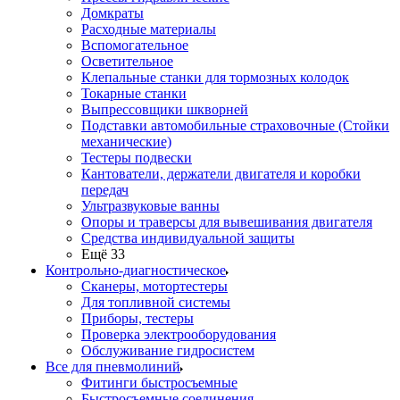
Домкраты
Расходные материалы
Вспомогательное
Осветительное
Клепальные станки для тормозных колодок
Токарные станки
Выпрессовщики шкворней
Подставки автомобильные страховочные (Стойки
механические)
Тестеры подвески
Кантователи, держатели двигателя и коробки
передач
Ультразвуковые ванны
Опоры и траверсы для вывешивания двигателя
Средства индивидуальной защиты
Ещё 33
Контрольно-диагностическое
Сканеры, мотортестеры
Для топливной системы
Приборы, тестеры
Проверка электрооборудования
Обслуживание гидросистем
Все для пневмолиний
Фитинги быстросъемные
Быстросъемные соединения