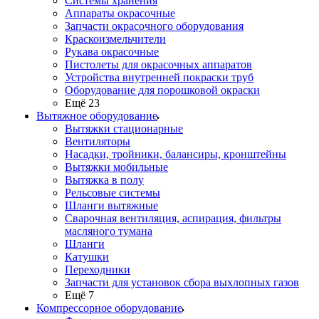
Системы хранения
Аппараты окрасочные
Запчасти окрасочного оборудования
Краскоизмельчители
Рукава окрасочные
Пистолеты для окрасочных аппаратов
Устройства внутренней покраски труб
Оборудование для порошковой окраски
Ещё 23
Вытяжное оборудование
Вытяжки стационарные
Вентиляторы
Насадки, тройники, балансиры, кронштейны
Вытяжки мобильные
Вытяжка в полу
Рельсовые системы
Шланги вытяжные
Сварочная вентиляция, аспирация, фильтры
масляного тумана
Шланги
Катушки
Переходники
Запчасти для установок сбора выхлопных газов
Ещё 7
Компрессорное оборудование