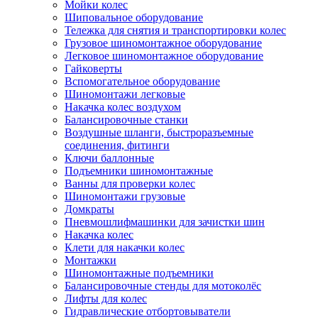
Мойки колес
Шиповальное оборудование
Тележка для снятия и транспортировки колес
Грузовое шиномонтажное оборудование
Легковое шиномонтажное оборудование
Гайковерты
Вспомогательное оборудование
Шиномонтажи легковые
Накачка колес воздухом
Балансировочные станки
Воздушные шланги, быстроразъемные
соединения, фитинги
Ключи баллонные
Подъемники шиномонтажные
Ванны для проверки колес
Шиномонтажи грузовые
Домкраты
Пневмошлифмашинки для зачистки шин
Накачка колес
Клети для накачки колес
Монтажки
Шиномонтажные подъемники
Балансировочные стенды для мотоколёс
Лифты для колес
Гидравлические отбортовыватели