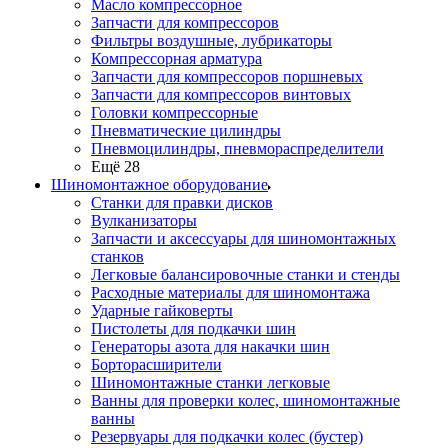
Масло компрессорное
Запчасти для компрессоров
Фильтры воздушные, лубрикаторы
Компрессорная арматура
Запчасти для компрессоров поршневых
Запчасти для компрессоров винтовых
Головки компрессорные
Пневматические цилиндры
Пневмоцилиндры, пневмораспределители
Ещё 28
Шиномонтажное оборудование
Станки для правки дисков
Вулканизаторы
Запчасти и аксессуары для шиномонтажных
станков
Легковые балансировочные станки и стенды
Расходные материалы для шиномонтажа
Ударные гайковерты
Пистолеты для подкачки шин
Генераторы азота для накачки шин
Борторасширители
Шиномонтажные станки легковые
Ванны для проверки колес, шиномонтажные
ванны
Резервуары для подкачки колес (бустер)