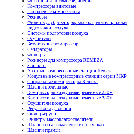
Фиттинги и пневмосоединения
Компрессоры винтовые
Поршневые компрессоры
Ресиверы
Фильтры, лубрикаторы, влагоотделители, блоки
подготовки воздуха
Системы подготовки воздуха
Осушители
Безмасляные компрессоры
Сепараторы
Фильтры
Ресиверы для компрессора REMEZA
Запчасти
Азотные компрессорные станции Remeza
Модульные компрессорные станции серии МКР
Спиральные компрессоры Remeza
Шланги воздушные
Компрессоры воздушные ременные 220V
Компрессоры воздушные ременные 380V
Осушители воздуха
Регуляторы давления
Фильтр-группы
Фильтры масловлагоотделители
Шланги на автоматических катушках
Шланги прямые