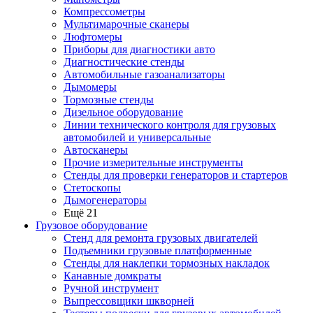
Компрессометры
Мультимарочные сканеры
Люфтомеры
Приборы для диагностики авто
Диагностические стенды
Автомобильные газоанализаторы
Дымомеры
Тормозные стенды
Дизельное оборудование
Линии технического контроля для грузовых
автомобилей и универсальные
Автосканеры
Прочие измерительные инструменты
Стенды для проверки генераторов и стартеров
Стетоскопы
Дымогенераторы
Ещё 21
Грузовое оборудование
Стенд для ремонта грузовых двигателей
Подъемники грузовые платформенные
Стенды для наклепки тормозных накладок
Канавные домкраты
Ручной инструмент
Выпрессовщики шкворней