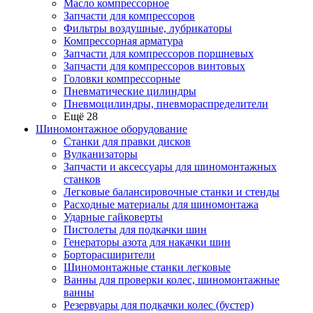
Масло компрессорное
Запчасти для компрессоров
Фильтры воздушные, лубрикаторы
Компрессорная арматура
Запчасти для компрессоров поршневых
Запчасти для компрессоров винтовых
Головки компрессорные
Пневматические цилиндры
Пневмоцилиндры, пневмораспределители
Ещё 28
Шиномонтажное оборудование
Станки для правки дисков
Вулканизаторы
Запчасти и аксессуары для шиномонтажных
станков
Легковые балансировочные станки и стенды
Расходные материалы для шиномонтажа
Ударные гайковерты
Пистолеты для подкачки шин
Генераторы азота для накачки шин
Борторасширители
Шиномонтажные станки легковые
Ванны для проверки колес, шиномонтажные
ванны
Резервуары для подкачки колес (бустер)