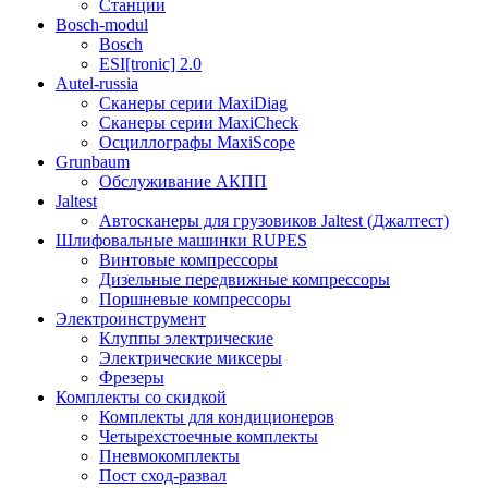
Станции
Bosch-modul
Bosch
ESI[tronic] 2.0
Autel-russia
Сканеры серии MaxiDiag
Сканеры серии MaxiCheck
Осциллографы MaxiScope
Grunbaum
Обслуживание АКПП
Jaltest
Автосканеры для грузовиков Jaltest (Джалтест)
Шлифовальные машинки RUPES
Винтовые компрессоры
Дизельные передвижные компрессоры
Поршневые компрессоры
Электроинструмент
Клуппы электрические
Электрические миксеры
Фрезеры
Комплекты со скидкой
Комплекты для кондиционеров
Четырехстоечные комплекты
Пневмокомплекты
Пост сход-развал