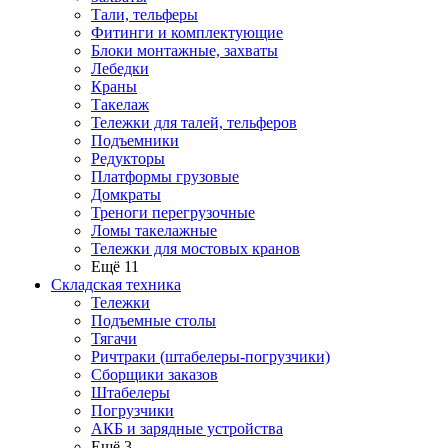
Тали, тельферы
Фитинги и комплектующие
Блоки монтажные, захваты
Лебедки
Краны
Такелаж
Тележки для талей, тельферов
Подъемники
Редукторы
Платформы грузовые
Домкраты
Треноги перегрузочные
Ломы такелажные
Тележки для мостовых кранов
Ещё 11
Складская техника
Тележки
Подъемные столы
Тягачи
Ричтраки (штабелеры-погрузчики)
Сборщики заказов
Штабелеры
Погрузчики
АКБ и зарядные устройства
Ещё 3