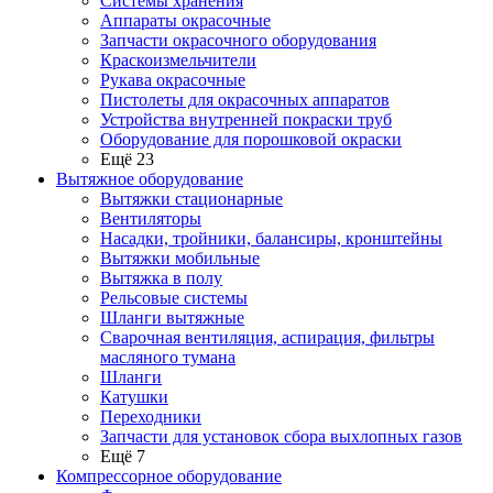
Системы хранения
Аппараты окрасочные
Запчасти окрасочного оборудования
Краскоизмельчители
Рукава окрасочные
Пистолеты для окрасочных аппаратов
Устройства внутренней покраски труб
Оборудование для порошковой окраски
Ещё 23
Вытяжное оборудование
Вытяжки стационарные
Вентиляторы
Насадки, тройники, балансиры, кронштейны
Вытяжки мобильные
Вытяжка в полу
Рельсовые системы
Шланги вытяжные
Сварочная вентиляция, аспирация, фильтры
масляного тумана
Шланги
Катушки
Переходники
Запчасти для установок сбора выхлопных газов
Ещё 7
Компрессорное оборудование