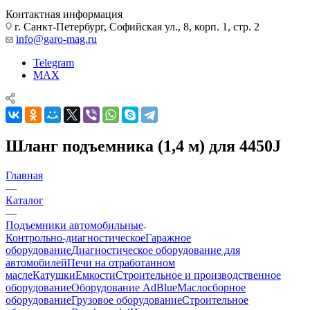
Контактная информация
г. Санкт-Петербург, Софийская ул., 8, корп. 1, стр. 2
info@garo-mag.ru
Telegram
MAX
Шланг подъемника (1,4 м) для 4450J
Главная
—
Каталог
—
Подъемники автомобильные
Контрольно-диагностическое
Гаражное
оборудование
Диагностическое оборудование для
автомобилей
Печи на отработанном
масле
Катушки
Емкости
Строительное и производственное
оборудование
Оборудование AdBlue
Маслосборное
оборудование
Грузовое оборудование
Строительное