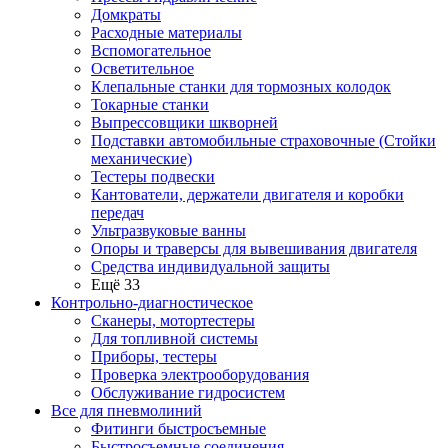
Домкраты
Расходные материалы
Вспомогательное
Осветительное
Клепальные станки для тормозных колодок
Токарные станки
Выпрессовщики шкворней
Подставки автомобильные страховочные (Стойки
механические)
Тестеры подвески
Кантователи, держатели двигателя и коробки
передач
Ультразвуковые ванны
Опоры и траверсы для вывешивания двигателя
Средства индивидуальной защиты
Ещё 33
Контрольно-диагностическое
Сканеры, мотортестеры
Для топливной системы
Приборы, тестеры
Проверка электрооборудования
Обслуживание гидросистем
Все для пневмолиний
Фитинги быстросъемные
Быстросъемные соединения