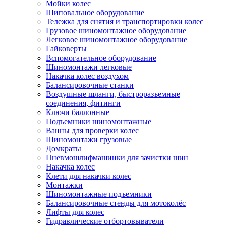
Мойки колес
Шиповальное оборудование
Тележка для снятия и транспортировки колес
Грузовое шиномонтажное оборудование
Легковое шиномонтажное оборудование
Гайковерты
Вспомогательное оборудование
Шиномонтажи легковые
Накачка колес воздухом
Балансировочные станки
Воздушные шланги, быстроразъемные
соединения, фитинги
Ключи баллонные
Подъемники шиномонтажные
Ванны для проверки колес
Шиномонтажи грузовые
Домкраты
Пневмошлифмашинки для зачистки шин
Накачка колес
Клети для накачки колес
Монтажки
Шиномонтажные подъемники
Балансировочные стенды для мотоколёс
Лифты для колес
Гидравлические отбортовыватели