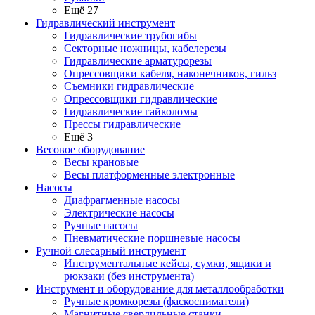
Ещё 27
Гидравлический инструмент
Гидравлические трубогибы
Секторные ножницы, кабелерезы
Гидравлические арматурорезы
Опрессовщики кабеля, наконечников, гильз
Съемники гидравлические
Опрессовщики гидравлические
Гидравлические гайколомы
Прессы гидравлические
Ещё 3
Весовое оборудование
Весы крановые
Весы платформенные электронные
Насосы
Диафрагменные насосы
Электрические насосы
Ручные насосы
Пневматические поршневые насосы
Ручной слесарный инструмент
Инструментальные кейсы, сумки, ящики и
рюкзаки (без инструмента)
Инструмент и оборудование для металлообработки
Ручные кромкорезы (фаскосниматели)
Магнитные сверлильные станки