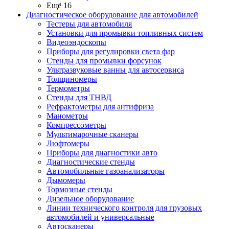
Ещё 16
Диагностическое оборудование для автомобилей
Тестеры для автомобиля
Установки для промывки топливных систем
Видеоэндоскопы
Приборы для регулировки света фар
Стенды для промывки форсунок
Ультразвуковые ванны для автосервиса
Толщиномеры
Термометры
Стенды для ТНВД
Рефрактометры для антифриза
Манометры
Компрессометры
Мультимарочные сканеры
Люфтомеры
Приборы для диагностики авто
Диагностические стенды
Автомобильные газоанализаторы
Дымомеры
Тормозные стенды
Дизельное оборудование
Линии технического контроля для грузовых
автомобилей и универсальные
Автосканеры