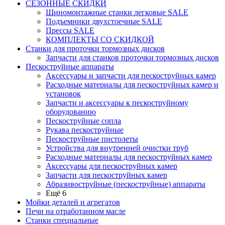
СЕЗОННЫЕ СКИДКИ
Шиномонтажные станки легковые SALE
Подъемники двухстоечные SALE
Прессы SALE
КОМПЛЕКТЫ СО СКИДКОЙ
Станки для проточки тормозных дисков
Запчасти для станков проточки тормозных дисков
Пескоструйные аппараты
Аксессуары и запчасти для пескоструйных камер
Расходные материалы для пескоструйных камер и
установок
Запчасти и аксессуары к пескоструйному
оборудованию
Пескоструйные сопла
Рукава пескоструйные
Пескоструйные пистолеты
Устройства для внутренней очистки труб
Расходные материалы для пескоструйных камер
Аксессуары для пескоструйных камер
Запчасти для пескоструйных камер
Абразивоструйные (пескоструйные) аппараты
Ещё 6
Мойки деталей и агрегатов
Печи на отработанном масле
Станки специальные