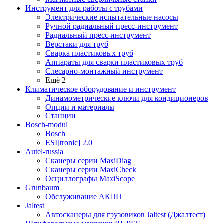
Инструмент для работы с трубами
Электрические испытательные насосы
Ручной радиальный пресс-инструмент
Радиальный пресс-инструмент
Верстаки для труб
Сварка пластиковых труб
Аппараты для сварки пластиковых труб
Слесарно-монтажный инструмент
Ещё 2
Климатическое оборудование и инструмент
Динамометрические ключи для кондиционеров
Опции и материалы
Станции
Bosch-modul
Bosch
ESI[tronic] 2.0
Autel-russia
Сканеры серии MaxiDiag
Сканеры серии MaxiCheck
Осциллографы MaxiScope
Grunbaum
Обслуживание АКПП
Jaltest
Автосканеры для грузовиков Jaltest (Джалтест)