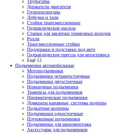
Трубогибы
Держатели двигателя
Гидроцилиндры
Лебедки и тали
Стойки трансмиссионные
Гидравлические насосы
Cтанки для заклепки тормозных колодок
Рохли
Трансмиссионные стойки
Поддержки и подставки под авто
Гидравлические прессы для автосервиса
Ещё 12
Подъемники автомобильные
Мотоподъемники
Подъемники четырехстоечные
Подъемники двухстоечные
Ножничные подъемники
Траверсы для подъемников
Пневматические подъемники
Домкраты канавные, системы подпора
Подкатные колонны
Подъемники одностоечные
Плунжерные подъемники
Подъемники для шиномонтажа
Аксессуары для подъемников