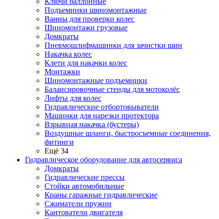
Ключи баллонные
Подъемники шиномонтажные
Ванны для проверки колес
Шиномонтажи грузовые
Домкраты
Пневмошлифмашинки для зачистки шин
Накачка колес
Клети для накачки колес
Монтажки
Шиномонтажные подъемники
Балансировочные стенды для мотоколёс
Лифты для колес
Гидравлические отбортовыватели
Машинки для нарезки протектора
Взрывная накачка (бустеры)
Воздушные шланги, быстросъемные соединения,
фитинги
Ещё 34
Гидравлическое оборудование для автосервиса
Домкраты
Гидравлические прессы
Стойки автомобильные
Краны гаражные гидравлические
Сжиматели пружин
Кантователи двигателя