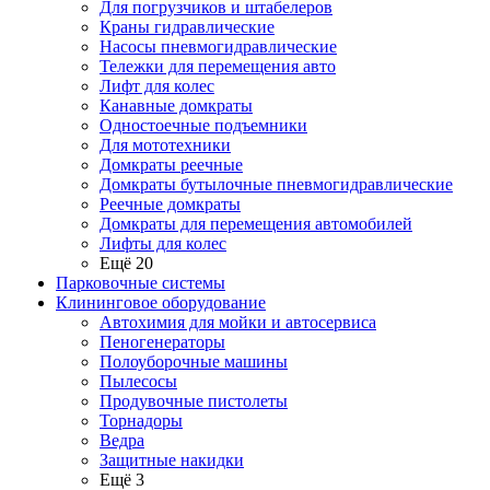
Для погрузчиков и штабелеров
Краны гидравлические
Насосы пневмогидравлические
Тележки для перемещения авто
Лифт для колес
Канавные домкраты
Одностоечные подъемники
Для мототехники
Домкраты реечные
Домкраты бутылочные пневмогидравлические
Реечные домкраты
Домкраты для перемещения автомобилей
Лифты для колес
Ещё 20
Парковочные системы
Клининговое оборудование
Автохимия для мойки и автосервиса
Пеногенераторы
Полоуборочные машины
Пылесосы
Продувочные пистолеты
Торнадоры
Ведра
Защитные накидки
Ещё 3