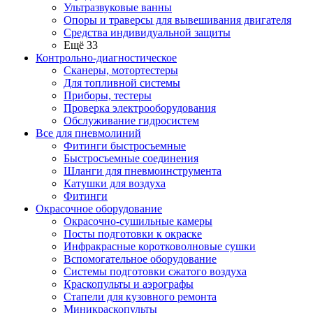
Ультразвуковые ванны
Опоры и траверсы для вывешивания двигателя
Средства индивидуальной защиты
Ещё 33
Контрольно-диагностическое
Сканеры, мотортестеры
Для топливной системы
Приборы, тестеры
Проверка электрооборудования
Обслуживание гидросистем
Все для пневмолиний
Фитинги быстросъемные
Быстросъемные соединения
Шланги для пневмоинструмента
Катушки для воздуха
Фитинги
Окрасочное оборудование
Окрасочно-сушильные камеры
Посты подготовки к окраске
Инфракрасные коротковолновые сушки
Вспомогательное оборудование
Системы подготовки сжатого воздуха
Краскопульты и аэрографы
Стапели для кузовного ремонта
Миникраскопульты