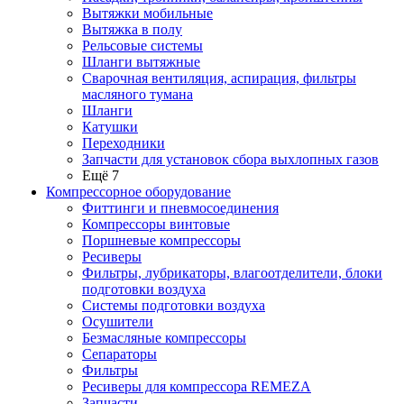
Вытяжки мобильные
Вытяжка в полу
Рельсовые системы
Шланги вытяжные
Сварочная вентиляция, аспирация, фильтры
масляного тумана
Шланги
Катушки
Переходники
Запчасти для установок сбора выхлопных газов
Ещё 7
Компрессорное оборудование
Фиттинги и пневмосоединения
Компрессоры винтовые
Поршневые компрессоры
Ресиверы
Фильтры, лубрикаторы, влагоотделители, блоки
подготовки воздуха
Системы подготовки воздуха
Осушители
Безмасляные компрессоры
Сепараторы
Фильтры
Ресиверы для компрессора REMEZA
Запчасти