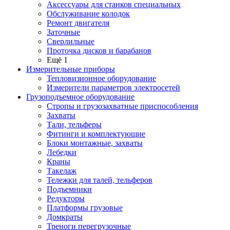
Аксессуары для станков специальных
Обслуживание колодок
Ремонт двигателя
Заточные
Сверлильные
Проточка дисков и барабанов
Ещё 1
Измерительные приборы
Тепловизионное оборудование
Измерители параметров электросетей
Грузоподъемное оборудование
Стропы и грузозахватные приспособления
Захваты
Тали, тельферы
Фитинги и комплектующие
Блоки монтажные, захваты
Лебедки
Краны
Такелаж
Тележки для талей, тельферов
Подъемники
Редукторы
Платформы грузовые
Домкраты
Треноги перегрузочные