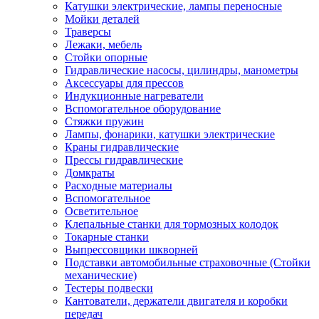
Катушки электрические, лампы переносные
Мойки деталей
Траверсы
Лежаки, мебель
Стойки опорные
Гидравлические насосы, цилиндры, манометры
Аксессуары для прессов
Индукционные нагреватели
Вспомогательное оборудование
Стяжки пружин
Лампы, фонарики, катушки электрические
Краны гидравлические
Прессы гидравлические
Домкраты
Расходные материалы
Вспомогательное
Осветительное
Клепальные станки для тормозных колодок
Токарные станки
Выпрессовщики шкворней
Подставки автомобильные страховочные (Стойки
механические)
Тестеры подвески
Кантователи, держатели двигателя и коробки
передач