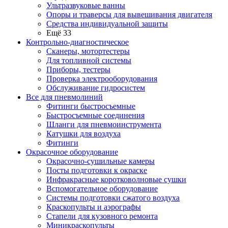
Ультразвуковые ванны
Опоры и траверсы для вывешивания двигателя
Средства индивидуальной защиты
Ещё 33
Контрольно-диагностическое
Сканеры, мотортестеры
Для топливной системы
Приборы, тестеры
Проверка электрооборудования
Обслуживание гидросистем
Все для пневмолиний
Фитинги быстросъемные
Быстросъемные соединения
Шланги для пневмоинструмента
Катушки для воздуха
Фитинги
Окрасочное оборудование
Окрасочно-сушильные камеры
Посты подготовки к окраске
Инфракрасные коротковолновые сушки
Вспомогательное оборудование
Системы подготовки сжатого воздуха
Краскопульты и аэрографы
Стапели для кузовного ремонта
Миникраскопульты