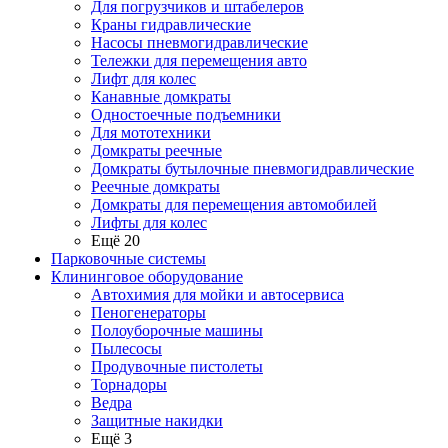
Для погрузчиков и штабелеров
Краны гидравлические
Насосы пневмогидравлические
Тележки для перемещения авто
Лифт для колес
Канавные домкраты
Одностоечные подъемники
Для мототехники
Домкраты реечные
Домкраты бутылочные пневмогидравлические
Реечные домкраты
Домкраты для перемещения автомобилей
Лифты для колес
Ещё 20
Парковочные системы
Клининговое оборудование
Автохимия для мойки и автосервиса
Пеногенераторы
Полоуборочные машины
Пылесосы
Продувочные пистолеты
Торнадоры
Ведра
Защитные накидки
Ещё 3