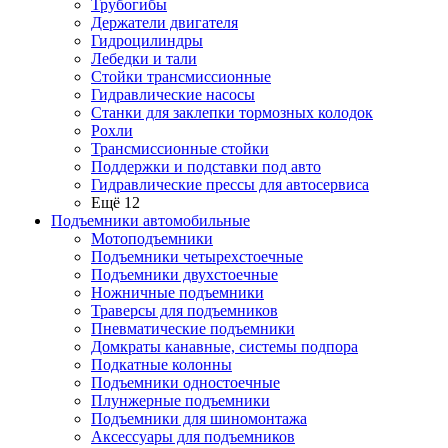
Трубогибы
Держатели двигателя
Гидроцилиндры
Лебедки и тали
Стойки трансмиссионные
Гидравлические насосы
Cтанки для заклепки тормозных колодок
Рохли
Трансмиссионные стойки
Поддержки и подставки под авто
Гидравлические прессы для автосервиса
Ещё 12
Подъемники автомобильные
Мотоподъемники
Подъемники четырехстоечные
Подъемники двухстоечные
Ножничные подъемники
Траверсы для подъемников
Пневматические подъемники
Домкраты канавные, системы подпора
Подкатные колонны
Подъемники одностоечные
Плунжерные подъемники
Подъемники для шиномонтажа
Аксессуары для подъемников