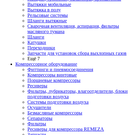
Вытяжки мобильные
Вытяжка в полу
Рельсовые системы
Шланги вытяжные
Сварочная вентиляция, аспирация, фильтры
масляного тумана
Шланги
Катушки
Переходники
Запчасти для установок сбора выхлопных газов
Ещё 7
Компрессорное оборудование
Фиттинги и пневмосоединения
Компрессоры винтовые
Поршневые компрессоры
Ресиверы
Фильтры, лубрикаторы, влагоотделители, блоки
подготовки воздуха
Системы подготовки воздуха
Осушители
Безмасляные компрессоры
Сепараторы
Фильтры
Ресиверы для компрессора REMEZA
Запчасти