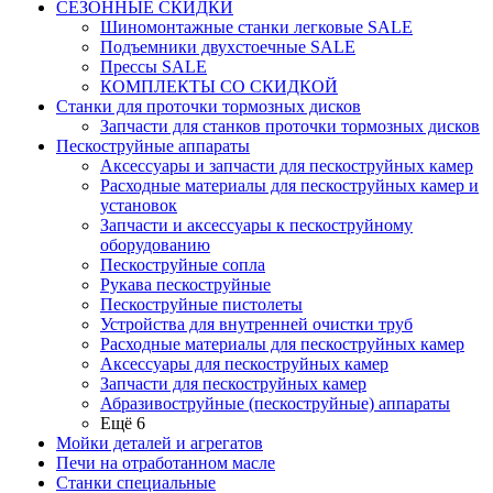
СЕЗОННЫЕ СКИДКИ
Шиномонтажные станки легковые SALE
Подъемники двухстоечные SALE
Прессы SALE
КОМПЛЕКТЫ СО СКИДКОЙ
Станки для проточки тормозных дисков
Запчасти для станков проточки тормозных дисков
Пескоструйные аппараты
Аксессуары и запчасти для пескоструйных камер
Расходные материалы для пескоструйных камер и
установок
Запчасти и аксессуары к пескоструйному
оборудованию
Пескоструйные сопла
Рукава пескоструйные
Пескоструйные пистолеты
Устройства для внутренней очистки труб
Расходные материалы для пескоструйных камер
Аксессуары для пескоструйных камер
Запчасти для пескоструйных камер
Абразивоструйные (пескоструйные) аппараты
Ещё 6
Мойки деталей и агрегатов
Печи на отработанном масле
Станки специальные