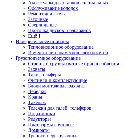
Аксессуары для станков специальных
Обслуживание колодок
Ремонт двигателя
Заточные
Сверлильные
Проточка дисков и барабанов
Ещё 1
Измерительные приборы
Тепловизионное оборудование
Измерители параметров электросетей
Грузоподъемное оборудование
Стропы и грузозахватные приспособления
Захваты
Тали, тельферы
Фитинги и комплектующие
Блоки монтажные, захваты
Лебедки
Краны
Такелаж
Тележки для талей, тельферов
Подъемники
Редукторы
Платформы грузовые
Домкраты
Треноги перегрузочные