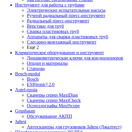
Инструмент для работы с трубами
Электрические испытательные насосы
Ручной радиальный пресс-инструмент
Радиальный пресс-инструмент
Верстаки для труб
Сварка пластиковых труб
Аппараты для сварки пластиковых труб
Слесарно-монтажный инструмент
Ещё 2
Климатическое оборудование и инструмент
Динамометрические ключи для кондиционеров
Опции и материалы
Станции
Bosch-modul
Bosch
ESI[tronic] 2.0
Autel-russia
Сканеры серии MaxiDiag
Сканеры серии MaxiCheck
Осциллографы MaxiScope
Grunbaum
Обслуживание АКПП
Jaltest
Автосканеры для грузовиков Jaltest (Джалтест)