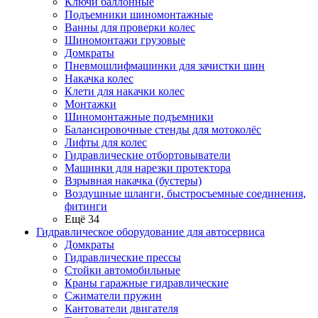
Ключи баллонные
Подъемники шиномонтажные
Ванны для проверки колес
Шиномонтажи грузовые
Домкраты
Пневмошлифмашинки для зачистки шин
Накачка колес
Клети для накачки колес
Монтажки
Шиномонтажные подъемники
Балансировочные стенды для мотоколёс
Лифты для колес
Гидравлические отбортовыватели
Машинки для нарезки протектора
Взрывная накачка (бустеры)
Воздушные шланги, быстросъемные соединения,
фитинги
Ещё 34
Гидравлическое оборудование для автосервиса
Домкраты
Гидравлические прессы
Стойки автомобильные
Краны гаражные гидравлические
Сжиматели пружин
Кантователи двигателя