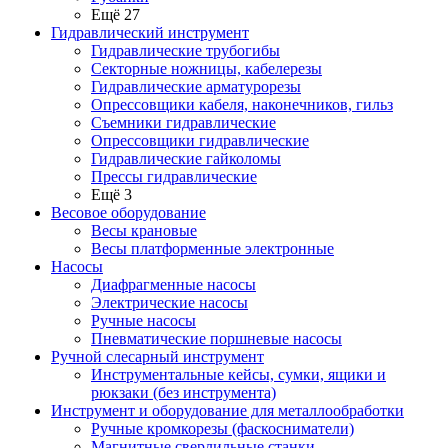
Ещё 27
Гидравлический инструмент
Гидравлические трубогибы
Секторные ножницы, кабелерезы
Гидравлические арматурорезы
Опрессовщики кабеля, наконечников, гильз
Съемники гидравлические
Опрессовщики гидравлические
Гидравлические гайколомы
Прессы гидравлические
Ещё 3
Весовое оборудование
Весы крановые
Весы платформенные электронные
Насосы
Диафрагменные насосы
Электрические насосы
Ручные насосы
Пневматические поршневые насосы
Ручной слесарный инструмент
Инструментальные кейсы, сумки, ящики и
рюкзаки (без инструмента)
Инструмент и оборудование для металлообработки
Ручные кромкорезы (фаскосниматели)
Магнитные сверлильные станки