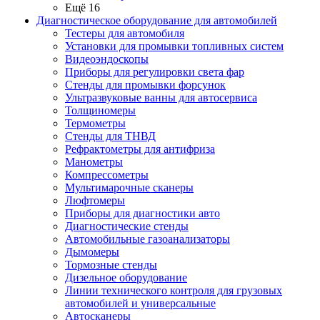
Ещё 16
Диагностическое оборудование для автомобилей
Тестеры для автомобиля
Установки для промывки топливных систем
Видеоэндоскопы
Приборы для регулировки света фар
Стенды для промывки форсунок
Ультразвуковые ванны для автосервиса
Толщиномеры
Термометры
Стенды для ТНВД
Рефрактометры для антифриза
Манометры
Компрессометры
Мультимарочные сканеры
Люфтомеры
Приборы для диагностики авто
Диагностические стенды
Автомобильные газоанализаторы
Дымомеры
Тормозные стенды
Дизельное оборудование
Линии технического контроля для грузовых
автомобилей и универсальные
Автосканеры