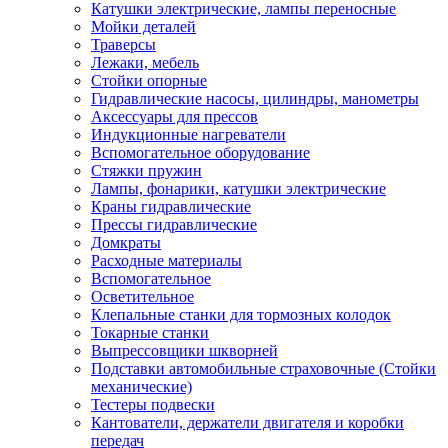
Катушки электрические, лампы переносные
Мойки деталей
Траверсы
Лежаки, мебель
Стойки опорные
Гидравлические насосы, цилиндры, манометры
Аксессуары для прессов
Индукционные нагреватели
Вспомогательное оборудование
Стяжки пружин
Лампы, фонарики, катушки электрические
Краны гидравлические
Прессы гидравлические
Домкраты
Расходные материалы
Вспомогательное
Осветительное
Клепальные станки для тормозных колодок
Токарные станки
Выпрессовщики шкворней
Подставки автомобильные страховочные (Стойки
механические)
Тестеры подвески
Кантователи, держатели двигателя и коробки
передач